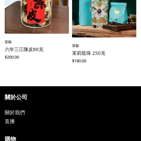
茶藝
茶藝
六年三江陳皮80克
茉莉龍珠 250克
$
200.00
$
180.00
關於公司
關於我們
直播
購物