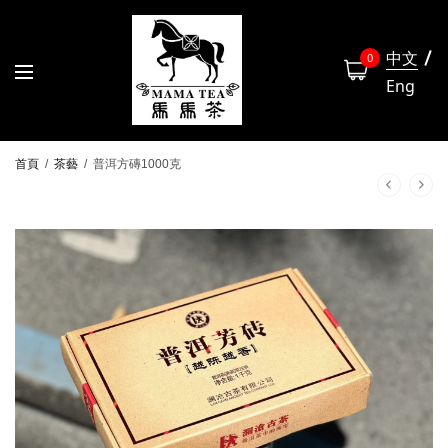
中文
0
Eng
首頁
/
茶藝
/
普洱方磚1000克