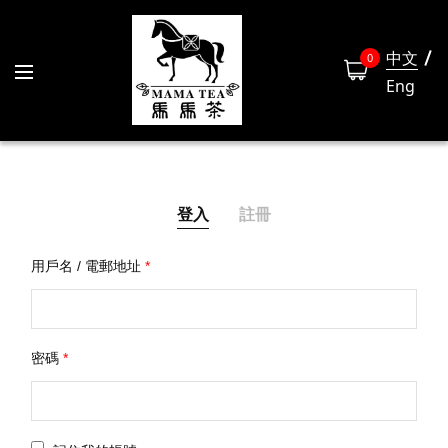
中文
0
Eng
登入
註冊
用戶名 / 電郵地址
*
姓
密碼
*
電