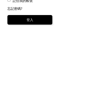
記住我的帳號
電話
忘記密碼?
登入
密
確
Your
expe
your
隱政